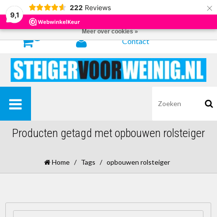
×
222
Reviews
Door het gebruiken van onze website, ga je akkoord met het gebruik van
9,1
cookies om onze website te verbeteren.
Dit bericht verbergen
Meer over cookies »
0
Contact
Producten getagd met opbouwen rolsteiger
Home
/
Tags
/
opbouwen rolsteiger