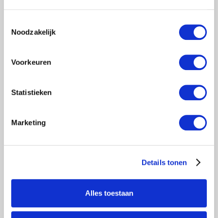
€2.339,00
Excl. btw
€2.830,19
Incl. btw
Toestemmingsselectie
Noodzakelijk
Toevoegen aan winkelwagen
Voorkeuren
Statistieken
Marketing
Details tonen
ROLSTEIGER PROFESSIONAL
Alles toestaan
75X190 7,2M WERKHOOGTE
VRIJSTAAND