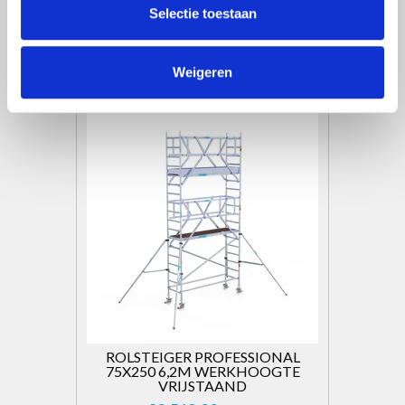
€2.399,00
Excl. btw
Selectie toestaan
€2.902,79
Incl. btw
Toevoegen aan winkelwagen
Weigeren
ROLSTEIGER PROFESSIONAL
75X250 6,2M WERKHOOGTE
VRIJSTAAND