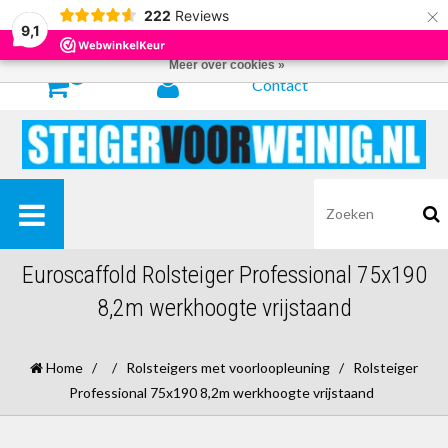
×
222
Reviews
Door het gebruiken van onze website, ga je akkoord met het gebruik van
9,1
cookies om onze website te verbeteren.
Dit bericht verbergen
Meer over cookies »
0
Contact
Euroscaffold Rolsteiger Professional 75x190
8,2m werkhoogte vrijstaand
Home
/
/
Rolsteigers met voorloopleuning
/
Rolsteiger
Professional 75x190 8,2m werkhoogte vrijstaand