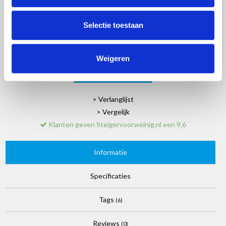
EAN:
8718781563677
SKU:
EURRS751908HD
Selectie toestaan
Merk:
Euroscaffold
+
-
Weigeren
TOEVOEGEN AAN WINKELWAGEN
> Verlanglijst
> Vergelijk
Klanten geven Steigervoorweinig.nl een 9,6
Informatie
Specificaties
Tags
(6)
Reviews
(0)