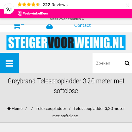
×
222
Reviews
Door het gebruiken van onze website, ga je akkoord met het gebruik van
9,1
cookies om onze website te verbeteren.
Dit bericht verbergen
Meer over cookies »
0
Contact
Greybrand Telescoopladder 3,20 meter met
softclose
Home
/
/
Telescoopladder
/
Telescoopladder 3,20 meter
met softclose