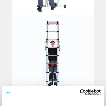
Lichtgewicht telescopische ladder. Gemaakt van duurzaam