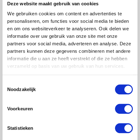
Deze website maakt gebruik van cookies
aluminium en makkelijk in- en uitschuifbaar dankzij het softclose
We gebruiken cookies om content en advertenties te
systeem. De ladder is gecertificeerd volgens de Europese norm
personaliseren, om functies voor social media te bieden
EN131.
€85,00
en om ons websiteverkeer te analyseren. Ook delen we
Excl. btw
informatie over uw gebruik van onze site met onze
partners voor social media, adverteren en analyse. Deze
Artikelnummer:
200320
partners kunnen deze gegevens combineren met andere
EAN:
8720812730019
informatie die u aan ze heeft verstrekt of die ze hebben
Levertijd:
Voor 15:00 besteld, volgende werkdag in huis.
verzameld op basis van uw gebruik van hun services.
Merk:
Greybrand
Toestemmingsselectie
+
-
Noodzakelijk
TOEVOEGEN AAN WINKELWAGEN
Voorkeuren
> Verlanglijst
> Vergelijk
Statistieken
Klanten geven Steigervoorweinig.nl een 9,6