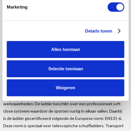
Informatie
Marketing
Reviews
(0)
Details tonen
Lichtgewicht telescopische ladder. Gemaakt van duurzaam
aluminium en makkelijk in- en uitschuifbaar dankzij het softclose
Alles toestaan
systeem. De ladder is gecertificeerd volgens de Europese norm
EN131.
Gecertificeerde telescoopladder van Eurostairs
Selectie toestaan
Deze ladder van Eurostairs is telescopisch en stapsgewijs in en uit
Weigeren
te schuiven. Zo kan de ladder op elke gewenste hoogte ingesteld
worden. Ideaal als hulpmiddel voor verschillende soorten
werkzaamheden. De ladder beschikt over een professioneel soft-
close systeem waardoor de sporten rustig in elkaar vallen. Daarbij
is de ladder gecertificeerd volgende de Europese norm: EN131-6.
Deze norm is speciaal voor telescopische schuifladders. Transport