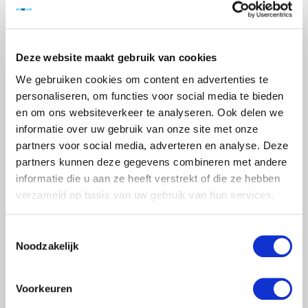
Bij werk aan een dakkapel is de uitwijkconsole een ideale uitkomst.
Veilig op een grote vlakke werkvloer, al het gereedschap bij de hand
Deze website maakt gebruik van cookies
en het dak kan dicht blijven liggen.
€1.051,00
Excl. btw
We gebruiken cookies om content en advertenties te
personaliseren, om functies voor social media te bieden
Artikelnummer:
50344-F
en om ons websiteverkeer te analyseren. Ook delen we
Beschikbaarheid:
Op voorraad
informatie over uw gebruik van onze site met onze
Merk:
Euroscaffold
partners voor social media, adverteren en analyse. Deze
partners kunnen deze gegevens combineren met andere
+
-
informatie die u aan ze heeft verstrekt of die ze hebben
verzameld op basis van uw gebruik van hun services.
TOEVOEGEN AAN WINKELWAGEN
Toestemmingsselectie
> Verlanglijst
Noodzakelijk
> Vergelijk
Klanten geven Steigervoorweinig.nl een 9,6
Voorkeuren