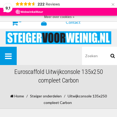
×
222
Reviews
Door het gebruiken van onze website, ga je akkoord met het gebruik van
9,1
cookies om onze website te verbeteren.
Dit bericht verbergen
Meer over cookies »
0
Contact
Euroscaffold Uitwijkconsole 135x250
compleet Carbon
Home
/
Steiger onderdelen
/
Uitwijkconsole 135x250
compleet Carbon