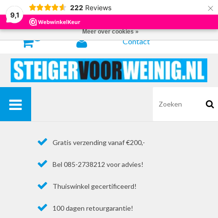
×
222
Reviews
Door het gebruiken van onze website, ga je akkoord met het gebruik van
9,1
cookies om onze website te verbeteren.
Dit bericht verbergen
Meer over cookies »
0
Contact
Gratis verzending vanaf €200,-
Bel 085-2738212 voor advies!
Thuiswinkel gecertificeerd!
100 dagen retourgarantie!