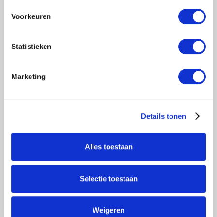
Voorkeuren
Statistieken
Marketing
ROLSTEIGER PROFESSIONAL
135X250 8,2M WERKHOOGTE
TEGEN DE GEVEL
Details tonen
€3.009,00
Excl. btw
€3.640,89
Incl. btw
Alles toestaan
Toevoegen aan winkelwagen
Selectie toestaan
MERKEN
Weigeren