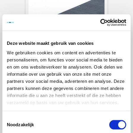
Deze website maakt gebruik van cookies
We gebruiken cookies om content en advertenties te
personaliseren, om functies voor social media te bieden
LICHTGEWICHT PLATFORM 250
ZONDER LUIK
en om ons websiteverkeer te analyseren. Ook delen we
informatie over uw gebruik van onze site met onze
€313,00
Excl. btw
partners voor social media, adverteren en analyse. Deze
€378,73
Incl. btw
partners kunnen deze gegevens combineren met andere
informatie die u aan ze heeft verstrekt of die ze hebben
Toevoegen aan winkelwagen
verzameld op basis van uw gebruik van hun services.
Toestemmingsselectie
Noodzakelijk