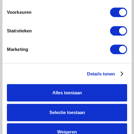
Klanten geven Steigervoorweinig.nl een 9,6
Voorkeuren
Informatie
Statistieken
Specificaties
Tags
(2)
Marketing
Reviews
(0)
Details tonen
8x Ext.Opbouwframe 135-28-7
2x Ext.Opbouwframe 135-28-4
4x Platform 1.90m met luik
Alles toestaan
4x Voorloopleuning 1.90m
12x Diagonaal schoor 1.90m
Selectie toestaan
2x Horizontaal schoor 1.90m
1x Aluminium Kantplanken set 1.90x1.35m
2x Telestabilisator 2.00m
Weigeren