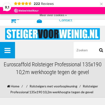
×
222
Reviews
Door het gebruiken van onze website, ga je akkoord met het gebruik van
9,1
cookies om onze website te verbeteren.
Dit bericht verbergen
Meer over cookies »
0
Contact
Euroscaffold Rolsteiger Professional 135x190
10,2m werkhoogte tegen de gevel
Home
/
/
Rolsteigers met voorloopleuning
/
Rolsteiger
Professional 135x190 10,2m werkhoogte tegen de gevel