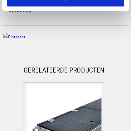
4x Nylon wiel wit 20cm met stalen spindel dubbel geremd
16x Borgclip
GERELATEERDE PRODUCTEN