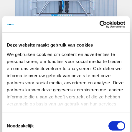
€3.429,00
Excl. btw
Deze website maakt gebruik van cookies
Artikelnummer:
90081
We gebruiken cookies om content en advertenties te
EAN:
8718781563981
personaliseren, om functies voor social media te bieden
en om ons websiteverkeer te analyseren. Ook delen we
SKU:
EURRS13519010HE
informatie over uw gebruik van onze site met onze
Merk:
Euroscaffold
partners voor social media, adverteren en analyse. Deze
partners kunnen deze gegevens combineren met andere
+
-
informatie die u aan ze heeft verstrekt of die ze hebben
TOEVOEGEN AAN WINKELWAGEN
verzameld op basis van uw gebruik van hun services.
> Verlanglijst
Toestemmingsselectie
Noodzakelijk
> Vergelijk