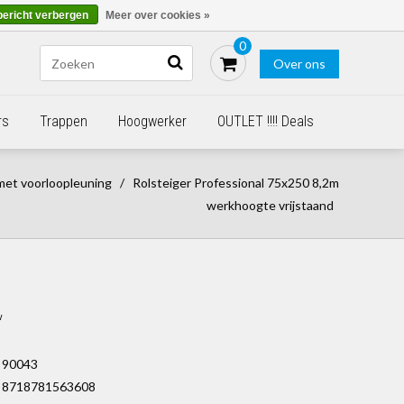
Blogs
Bestellen - €0,00
Inloggen
bericht verbergen
Meer over cookies »
0
Over ons
rs
Trappen
Hoogwerker
OUTLET !!!! Deals
met voorloopleuning
/
Rolsteiger Professional 75x250 8,2m
werkhoogte vrijstaand
w
90043
8718781563608